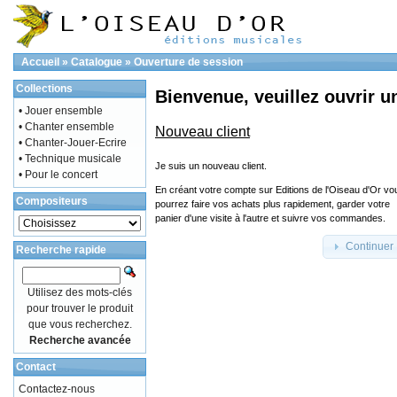
Accueil
»
Catalogue
»
Ouverture de session
Collections
Bienvenue, veuillez ouvrir u
• Jouer ensemble
• Chanter ensemble
Nouveau client
• Chanter-Jouer-Ecrire
• Technique musicale
Je suis un nouveau client.
• Pour le concert
En créant votre compte sur Editions de l'Oiseau d'Or vo
Compositeurs
pourrez faire vos achats plus rapidement, garder votre
panier d'une visite à l'autre et suivre vos commandes.
Continuer
Recherche rapide
Utilisez des mots-clés
pour trouver le produit
que vous recherchez.
Recherche avancée
Contact
Contactez-nous