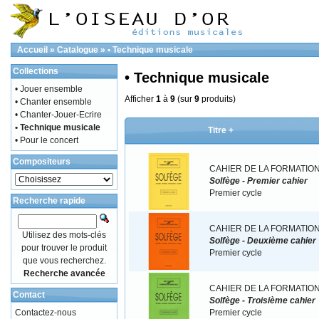
Accueil
»
Catalogue
»
• Technique musicale
Collections
• Technique musicale
• Jouer ensemble
Afficher
1
à
9
(sur
9
produits)
• Chanter ensemble
• Chanter-Jouer-Ecrire
• Technique musicale
Titre +
• Pour le concert
Compositeurs
CAHIER DE LA FORMATION
Solfège - Premier cahier
Premier cycle
Recherche rapide
CAHIER DE LA FORMATION
Utilisez des mots-clés
Solfège - Deuxième cahier
pour trouver le produit
Premier cycle
que vous recherchez.
Recherche avancée
CAHIER DE LA FORMATION
Contact
Solfège - Troisième cahier
Contactez-nous
Premier cycle