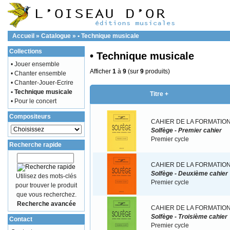
Accueil
»
Catalogue
»
• Technique musicale
Collections
• Technique musicale
• Jouer ensemble
Afficher
1
à
9
(sur
9
produits)
• Chanter ensemble
• Chanter-Jouer-Ecrire
• Technique musicale
Titre +
• Pour le concert
Compositeurs
CAHIER DE LA FORMATION
Solfège - Premier cahier
Premier cycle
Recherche rapide
CAHIER DE LA FORMATION
Solfège - Deuxième cahier
Utilisez des mots-clés
Premier cycle
pour trouver le produit
que vous recherchez.
Recherche avancée
CAHIER DE LA FORMATION
Solfège - Troisième cahier
Contact
Premier cycle