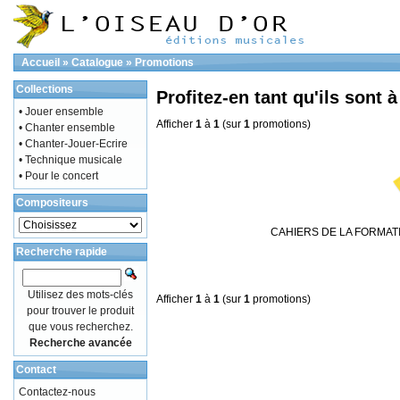
Accueil
»
Catalogue
»
Promotions
Collections
Profitez-en tant qu'ils sont à
• Jouer ensemble
Afficher
1
à
1
(sur
1
promotions)
• Chanter ensemble
• Chanter-Jouer-Ecrire
• Technique musicale
• Pour le concert
Compositeurs
CAHIERS DE LA FORMAT
Recherche rapide
Utilisez des mots-clés
Afficher
1
à
1
(sur
1
promotions)
pour trouver le produit
que vous recherchez.
Recherche avancée
Contact
Contactez-nous