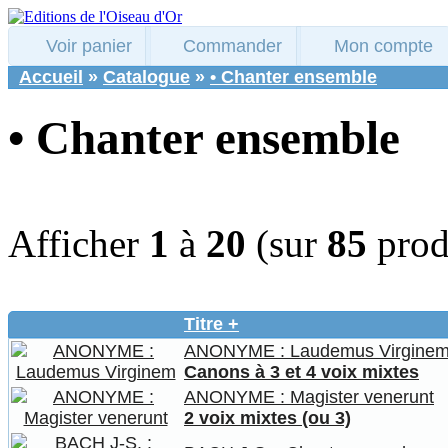
Voir panier
Commander
Mon compte
Accueil
»
Catalogue
»
• Chanter ensemble
• Chanter ensemble
Afficher
1
à
20
(sur
85
prod
Titre +
ANONYME : Laudemus Virgine
Canons à 3 et 4 voix mixtes
ANONYME : Magister venerunt
2 voix mixtes (ou 3)