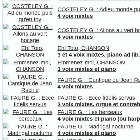
COSTELEY G. : Adieu monde pui
4 voix mixtes
COSTELEY G. : Allons au vert b
4 voix mixtes
Eh! Toto, CHANSON
3 et 4 voix mixtes, piano ad lib.
Emmenez-moi, CHANSON
3 voix mixtes et piano
FAURE G. : Cantique de Jean R
4 voix mixtes
FAURE G. : Ecce fidelis servus
3 voix mixtes, orgue et contre
FAURE G. : Les berceaux
4 voix mixtes et piano (ou harp
FAURE G. : Madrigal nocturne
4 voix mixtes et piano