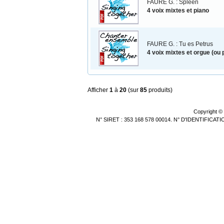
FAURE G. : Spleen
4 voix mixtes et piano
FAURE G. : Tu es Petrus
4 voix mixtes et orgue (ou 
Afficher
1
à
20
(sur
85
produits)
Copyright ©
N° SIRET : 353 168 578 00014. N° D'IDENTIFICA