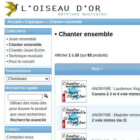
Accueil
»
Catalogue
»
• Chanter ensemble
Collections
• Chanter ensemble
• Jouer ensemble
• Chanter ensemble
• Chanter-Jouer-Ecrire
Afficher
1
à
20
(sur
85
produits)
• Technique musicale
• Pour le concert
Titre +
Compositeurs
Recherche rapide
ANONYME : Laudemus Virg
Canons à 3 et 4 voix mixte
Utilisez des mots-clés
pour trouver le produit
que vous recherchez.
ANONYME : Magister vener
Recherche avancée
2 voix mixtes (ou 3)
Contact
Contactez-nous