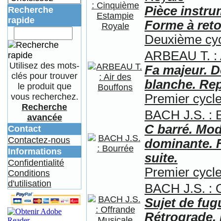
Pièce instr
Recherche
rapide
Forme à reto
Deuxième cycl
ARBEAU T. : 
Utilisez des mots-
Fa majeur. D
clés pour trouver
blanche. Rep
le produit que
Premier cycle
vous recherchez.
Recherche
BACH J.S. : 
avancée
C barré. Modu
Contact
Contactez-nous
dominante.
Informations
suite.
Confidentialité
Premier cycle
Conditions
d'utilisation
BACH J.S. : 
Sujet de fu
Rétrograde.