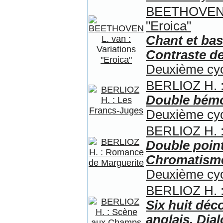
BEETHOVEN L.
"Eroica"
Chant et bas
Contraste d
Deuxième cycl
BERLIOZ H. :
Double bém
Deuxième cycl
BERLIOZ H. :
Double point
Chromatism
Deuxième cy
BERLIOZ H. 
Six huit déc
anglais. Dia