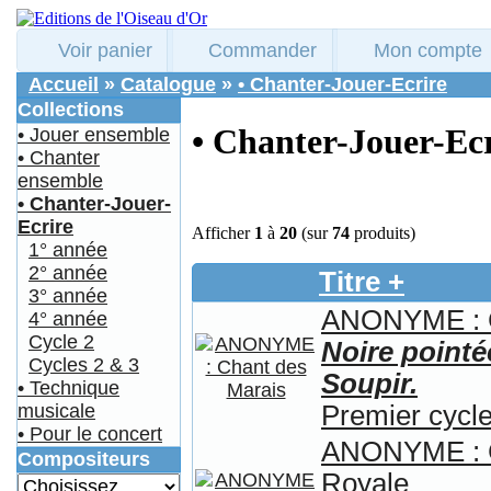
Voir panier
Commander
Mon compte
Accueil
»
Catalogue
»
• Chanter-Jouer-Ecrire
Collections
• Chanter-Jouer-Ecr
• Jouer ensemble
• Chanter
ensemble
• Chanter-Jouer-
Ecrire
Afficher
1
à
20
(sur
74
produits)
1° année
2° année
Titre +
3° année
ANONYME : C
4° année
Cycle 2
Noire pointé
Cycles 2 & 3
Soupir.
• Technique
Premier cycle
musicale
• Pour le concert
ANONYME : C
Compositeurs
Royale