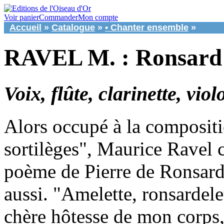
Voir panier
Commander
Mon compte
Accueil
»
Catalogue
»
• Chanter ensemble
»
RAVEL M. : Ronsard 
Voix, flûte, clarinette, vio
Alors occupé à la compositi
sortilèges", Maurice Ravel 
poème de Pierre de Ronsard
aussi. "Amelette, ronsardele
chère hôtesse de mon corps, 