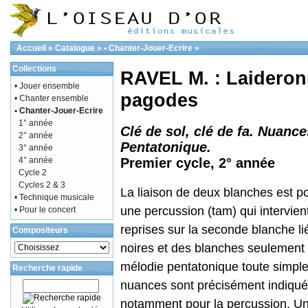
Accueil
»
Catalogue
»
• Chanter-Jouer-Ecrire
»
Collections
RAVEL M. : Laideronn
• Jouer ensemble
pagodes
• Chanter ensemble
• Chanter-Jouer-Ecrire
1° année
Clé de sol, clé de fa. Nuance
2° année
Pentatonique.
3° année
4° année
Premier cycle, 2° année
Cycle 2
Cycles 2 & 3
La liaison de deux blanches est p
• Technique musicale
une percussion (tam) qui intervient
• Pour le concert
reprises sur la seconde blanche li
Compositeurs
noires et des blanches seulement 
mélodie pentatonique toute simple
Recherche rapide
nuances sont précisément indiqué
notamment pour la percussion. Un