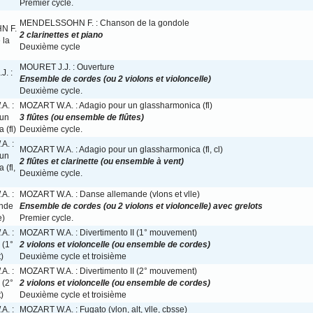
Premier cycle.
MENDELSSOHN F. : Chanson de la gondole
2 clarinettes et piano
Deuxième cycle
MOURET J.J. : Ouverture
Ensemble de cordes (ou 2 violons et violoncelle)
Deuxième cycle.
MOZART W.A. : Adagio pour un glassharmonica (fl)
3 flûtes (ou ensemble de flûtes)
Deuxième cycle.
MOZART W.A. : Adagio pour un glassharmonica (fl, cl)
2 flûtes et clarinette (ou ensemble à vent)
Deuxième cycle.
MOZART W.A. : Danse allemande (vlons et vlle)
Ensemble de cordes (ou 2 violons et violoncelle) avec grelots
Premier cycle.
MOZART W.A. : Divertimento II (1° mouvement)
2 violons et violoncelle (ou ensemble de cordes)
Deuxième cycle et troisième
MOZART W.A. : Divertimento II (2° mouvement)
2 violons et violoncelle (ou ensemble de cordes)
Deuxième cycle et troisième
MOZART W.A. : Fugato (vlon, alt, vlle, cbsse)