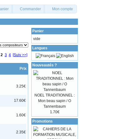
panier
Commander
Mon compte
Panier
vide
Langues
2
3
4
[Suiv >>]
Nouveautés ?
Prix
3.25€
NOEL TRADITIONNEL :
Mon beau sapin / O
17.60€
Tannenbaum
1.70€
1.60€
Promotions
2.35€