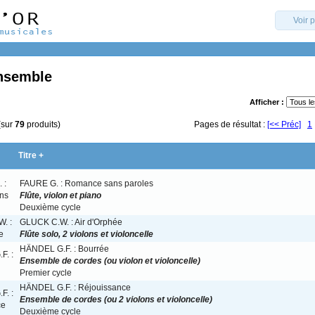
Voir 
ensemble
Afficher :
(sur
79
produits)
Pages de résultat :
[<< Préc]
1
Titre +
FAURE G. : Romance sans paroles
Flûte, violon et piano
Deuxième cycle
GLUCK C.W. : Air d'Orphée
Flûte solo, 2 violons et violoncelle
HÄNDEL G.F. : Bourrée
Ensemble de cordes (ou violon et violoncelle)
Premier cycle
HÄNDEL G.F. : Réjouissance
Ensemble de cordes (ou 2 violons et violoncelle)
Deuxième cycle