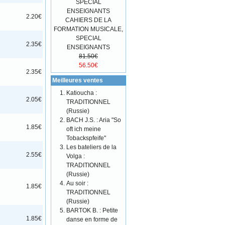
2.20€
CAHIERS DE LA
FORMATION MUSICALE,
SPECIAL
2.35€
ENSEIGNANTS
81.50€
56.50€
2.35€
Meilleures ventes
Katioucha :
2.05€
TRADITIONNEL
(Russie)
BACH J.S. : Aria "So
1.85€
oft ich meine
Tobackspfeife"
Les bateliers de la
2.55€
Volga :
TRADITIONNEL
(Russie)
Au soir :
1.85€
TRADITIONNEL
(Russie)
BARTOK B. : Petite
1.85€
danse en forme de