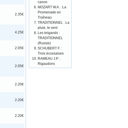
canon
MOZART W.A. : La
Promenade en
2.35€
Traîneau
TRADITIONNEL : La
pluie, le vent
4.25€
Les brigands :
TRADITIONNEL
(Russie)
SCHUBERT F. :
2.05€
Trois écossaises
RAMEAU J.P. :
Rigaudons
2.05€
2.20€
2.20€
2.20€