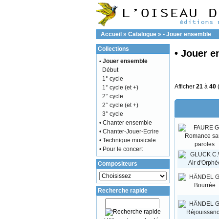
Accueil
»
Catalogue
»
• Jouer ensemble
Collections
• Jouer 
• Jouer ensemble
Début
1° cycle
Afficher
21
à
40
1° cycle (et +)
2° cycle
2° cycle (et +)
3° cycle
• Chanter ensemble
• Chanter-Jouer-Ecrire
• Technique musicale
• Pour le concert
Compositeurs
Recherche rapide