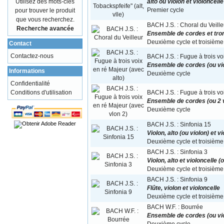
Utilisez des mots-clés
alto ou violon et violoncel
pour trouver le produit
Premier cycle
que vous recherchez.
BACH J.S. : Choral du Veille
Recherche avancée
Ensemble de cordes et tro
Deuxième cycle et troisième
Contact
Contactez-nous
BACH J.S. : Fugue à trois vo
Ensemble de cordes (ou viol
Informations
Deuxième cycle
Confidentialité
Conditions d'utilisation
BACH J.S. : Fugue à trois vo
Ensemble de cordes (ou 2 v
Deuxième cycle
BACH J.S. : Sinfonia 15
Violon, alto (ou violon) et 
Deuxième cycle et troisième
BACH J.S. : Sinfonia 3
Violon, alto et violoncelle
Deuxième cycle et troisième
BACH J.S. : Sinfonia 9
Flûte, violon et violoncelle
Deuxième cycle et troisième
BACH W.F. : Bourrée
Ensemble de cordes (ou vio