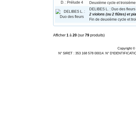
Deuxième cycle et troisième
DELIBES L. : Duo des fleurs
2 violons (ou 2 flûtes) et pi
Fin de deuxième cycle et tr
Afficher
1
à
20
(sur
79
produits)
Copyright ©
N° SIRET : 353 168 578 00014. N° D'IDENTIFICA