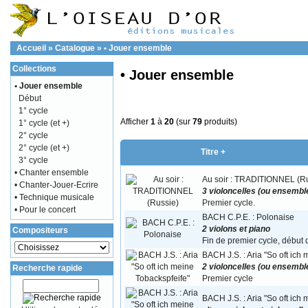
Accueil
»
Catalogue
»
• Jouer ensemble
Collections
• Jouer ensemble
• Jouer ensemble
Début
1° cycle
Afficher
1
à
20
(sur
79
produits)
1° cycle (et +)
2° cycle
2° cycle (et +)
Titre +
3° cycle
• Chanter ensemble
Au soir : TRADITIONNEL (R
• Chanter-Jouer-Ecrire
3 violoncelles (ou ensemble
• Technique musicale
Premier cycle.
• Pour le concert
BACH C.P.E. : Polonaise
2 violons et piano
Compositeurs
Fin de premier cycle, début
BACH J.S. : Aria "So oft ich
2 violoncelles (ou ensemble
Recherche rapide
Premier cycle
BACH J.S. : Aria "So oft ich m