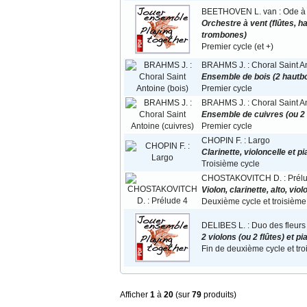
BEETHOVEN L. van : Ode à la
Orchestre à vent (flûtes, h
trombones)
Premier cycle (et +)
BRAHMS J. : Choral Saint An
Ensemble de bois (2 hautboi
Premier cycle
BRAHMS J. : Choral Saint An
Ensemble de cuivres (ou 2
Premier cycle
CHOPIN F. : Largo
Clarinette, violoncelle et p
Troisième cycle
CHOSTAKOVITCH D. : Prélu
Violon, clarinette, alto, vio
Deuxième cycle et troisième
DELIBES L. : Duo des fleurs
2 violons (ou 2 flûtes) et pi
Fin de deuxième cycle et tr
Afficher
1
à
20
(sur
79
produits)