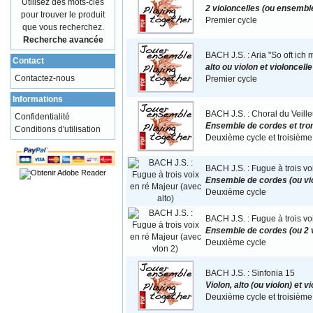
Utilisez des mots-clés
2 violoncelles (ou ensemble
pour trouver le produit
Premier cycle
que vous recherchez.
Recherche avancée
BACH J.S. : Aria "So oft ich m
Contact
alto ou violon et violoncel
Contactez-nous
Premier cycle
Informations
BACH J.S. : Choral du Veille
Confidentialité
Ensemble de cordes et tro
Conditions d'utilisation
Deuxième cycle et troisième
BACH J.S. : Fugue à trois vo
Ensemble de cordes (ou viol
Deuxième cycle
BACH J.S. : Fugue à trois vo
Ensemble de cordes (ou 2 v
Deuxième cycle
BACH J.S. : Sinfonia 15
Violon, alto (ou violon) et 
Deuxième cycle et troisième