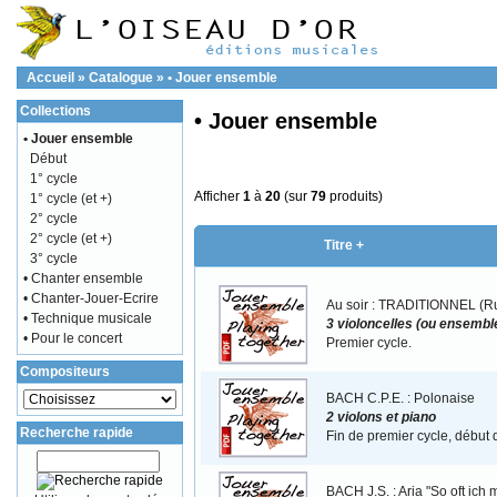
Accueil
»
Catalogue
»
• Jouer ensemble
Collections
• Jouer ensemble
• Jouer ensemble
Début
1° cycle
Afficher
1
à
20
(sur
79
produits)
1° cycle (et +)
2° cycle
2° cycle (et +)
Titre +
3° cycle
• Chanter ensemble
• Chanter-Jouer-Ecrire
Au soir : TRADITIONNEL (R
• Technique musicale
3 violoncelles (ou ensemble
• Pour le concert
Premier cycle.
Compositeurs
BACH C.P.E. : Polonaise
2 violons et piano
Recherche rapide
Fin de premier cycle, début
BACH J.S. : Aria "So oft ich