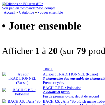
Voir panier
Commander
Mon compte
Accueil
»
Catalogue
»
• Jouer ensemble
• Jouer ensemble
Afficher
1
à
20
(sur
79
prod
Titre +
Au soir : TRADITIONNEL (Russie)
3 violoncelles (ou ensemble de violoncell
Premier cycle.
BACH C.P.E. : Polonaise
2 violons et piano
Fin de premier cycle, début de second
BACH J.S. : Aria "So oft ich meine Toba