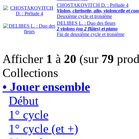
CHOSTAKOVITCH D. : Prélude 4
Violon, clarinette, alto, violoncelle et con
Deuxième cycle et troisième
DELIBES L. : Duo des fleurs
2 violons (ou 2 flûtes) et piano
Fin de deuxième cycle et troisième
Afficher
1
à
20
(sur
79
prod
Collections
• Jouer ensemble
Début
1° cycle
1° cycle (et +)