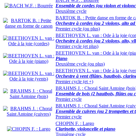
BACH W.F. : Bourrée
Ensemble de cordes (ou violon et violonc
Deuxième cycle
BARTOK B. : Petite danse en forme de 
Orchestre à cordes (ou 2 violons, alto ad l
Premier cycle (ou plus)
BEETHOVEN L. van : Ode à la joie (cor
Orchestre à cordes (ou 2 violons, alto, vll
Premier cycle (et plus)
BEETHOVEN L. van : Ode à la joie (pia
Piano
Deuxième cycle (ou plus)
BEETHOVEN L. van : Ode à la joie (ven
Orchestre à vent (flûtes, hautbois, clarin
Premier cycle (et +)
BRAHMS J. : Choral Saint Antoine (bois
Ensemble de bois (2 hautbois, flûtes ou c
Premier cycle
BRAHMS J. : Choral Saint Antoine (cuiv
Ensemble de cuivres (ou 2 trompettes et
Premier cycle
CHOPIN F. : Largo
Clarinette, violoncelle et piano
Troisième cycle