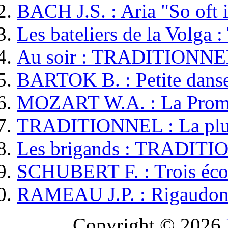
BACH J.S. : Aria "So oft 
Les bateliers de la Volg
Au soir : TRADITIONNEL
BARTOK B. : Petite danse
MOZART W.A. : La Prome
TRADITIONNEL : La pluie
Les brigands : TRADITI
SCHUBERT F. : Trois éco
RAMEAU J.P. : Rigaudon
Copyright © 2026