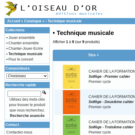
Accueil
»
Catalogue
»
• Technique musicale
Collections
• Technique musicale
• Jouer ensemble
Afficher
1
à
9
(sur
9
produits)
• Chanter ensemble
• Chanter-Jouer-Ecrire
• Technique musicale
Titre +
• Pour le concert
Compositeurs
CAHIER DE LA FORMATION
Solfège - Premier cahier
Premier cycle
Recherche rapide
CAHIER DE LA FORMATION
Utilisez des mots-clés
Solfège - Deuxième cahier
pour trouver le produit
Premier cycle
que vous recherchez.
Recherche avancée
CAHIER DE LA FORMATION
Contact
Solfège - Troisième cahier
Contactez-nous
Premier cycle