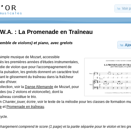
Voir 
.A. : La Promenade en Traîneau
emble de violons) et piano, avec grelots
Ajo
s simple musique de Mozart, accessible
ès les premières années d'études instrumentales,
lodie de violon que pour l'accompagnement de
la pulsation, les grelots donnent un caractère tout
ant le glissement du traîneau dans la fraîcheur
née d'hiver.
lection, voir la
Danse Allemande
de Mozart, pour
es (ou 2 violons et violoncelle), dont la
îneau constitue le trio.
on
Chanter, jouer, écrire
, voir le texte de la mélodie pour les classes de formation mus
e
et
Promenade en traîneau
.
ycle.
chargement comprend le score (1 page) et la partie séparée pour le violon et les gre