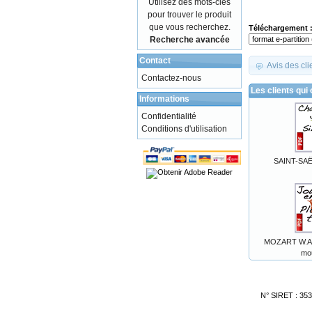
Utilisez des mots-clés
pour trouver le produit
que vous recherchez.
Téléchargement 
Recherche avancée
Contact
Avis des cli
Contactez-nous
Les clients qui
Informations
Confidentialité
Conditions d'utilisation
SAINT-SAË
MOZART W.A. :
mo
N° SIRET : 35