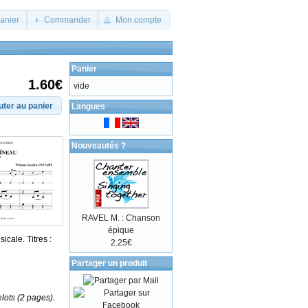
panier
Commander
Mon compte
Panier
1.60€
vide
uter au panier
Langues
Nouveautés ?
RAVEL M. : Chanson
épique
icale. Titres :
2.25€
Partager un produit
lots (2 pages).