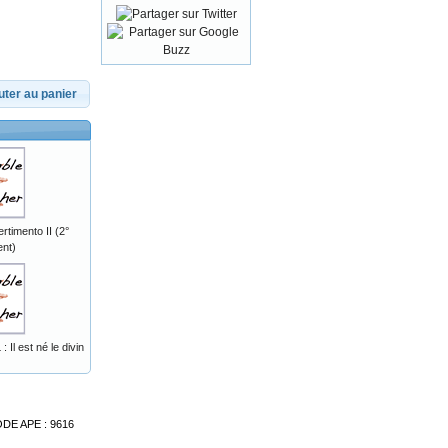
uter au panier
timento II (2°
nt)
l est né le divin
ODE APE : 9616