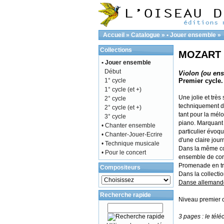
Accueil
»
Catalogue
»
• Jouer ensemble
»
Collections
MOZART W
• Jouer ensemble
Début
Violon (ou ens
1° cycle
Premier cycle.
1° cycle (et +)
Une jolie et trè
2° cycle
techniquement d
2° cycle (et +)
tant pour la mé
3° cycle
piano. Marquant 
• Chanter ensemble
particulier évoqu
• Chanter-Jouer-Ecrire
d'une claire jour
• Technique musicale
Dans la même col
• Pour le concert
ensemble de cord
Promenade en tra
Compositeurs
Dans la collecti
Danse allemand
Recherche rapide
Niveau premier c
3 pages : le télé