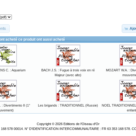
:
ents
Ajo
 ont acheté ce produit ont aussi acheté
NS C. : Aquarium
BACH J.S. : Fugue à trois voix en ré
MOZART W.A. : Diver
Majeur (avec alto)
mouveme
 Divertimento II (1°
Les brigands : TRADITIONNEL (Russie)
NOEL TRADITIONNEL : I
uvement)
enfant
Copyright © 2026
Editions de l'Oiseau d'Or
3 168 578 00014. N° D'IDENTIFICATION INTERCOMMUNAUTAIRE : FR 63 353 168 578. C