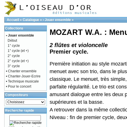
Accueil
»
Catalogue
»
• Jouer ensemble
»
Collections
MOZART W.A. : Menuet
• Jouer ensemble
Début
2 flûtes et violoncelle
1° cycle
Premier cycle.
1° cycle (et +)
2° cycle
2° cycle (et +)
Première initiation au style mozart
3° cycle
menuet avec son trio, dans le plus
• Chanter ensemble
• Chanter-Jouer-Ecrire
classique. Le menuet, très simple,
• Technique musicale
parfaite régularité. Le trio est cons
• Pour le concert
amusant dialogue entre les deux p
Compositeurs
supérieures et la basse.
A retrouver dans la même collect
Recherche rapide
Niveau : fin de premier cycle, deu