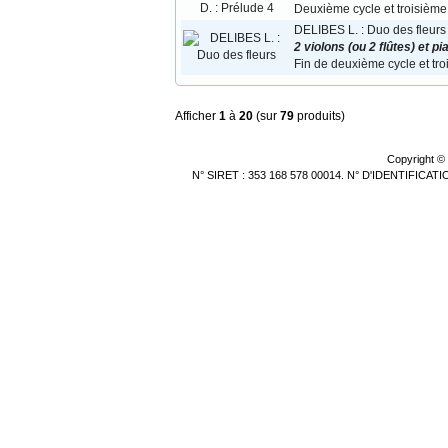
Deuxième cycle et troisième
DELIBES L. : Duo des fleurs
2 violons (ou 2 flûtes) et pi
Fin de deuxième cycle et tr
Afficher
1
à
20
(sur
79
produits)
Copyright ©
N° SIRET : 353 168 578 00014. N° D'IDENTIFICA