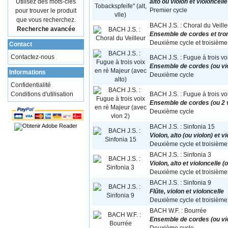
Utilisez des mots-clés
alto ou violon et violoncel
pour trouver le produit
Premier cycle
que vous recherchez.
BACH J.S. : Choral du Veille
Recherche avancée
Ensemble de cordes et tro
Deuxième cycle et troisième
Contact
Contactez-nous
BACH J.S. : Fugue à trois vo
Ensemble de cordes (ou viol
Informations
Deuxième cycle
Confidentialité
Conditions d'utilisation
BACH J.S. : Fugue à trois vo
Ensemble de cordes (ou 2 v
Deuxième cycle
BACH J.S. : Sinfonia 15
Violon, alto (ou violon) et 
Deuxième cycle et troisième
BACH J.S. : Sinfonia 3
Violon, alto et violoncelle
Deuxième cycle et troisième
BACH J.S. : Sinfonia 9
Flûte, violon et violoncelle
Deuxième cycle et troisième
BACH W.F. : Bourrée
Ensemble de cordes (ou vio