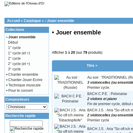
Accueil
»
Catalogue
»
• Jouer ensemble
Collections
• Jouer ensemble
• Jouer ensemble
Début
1° cycle
Afficher
1
à
20
(sur
79
produits)
1° cycle (et +)
2° cycle
2° cycle (et +)
Titre +
3° cycle
• Chanter ensemble
Au soir : TRADITIONNEL (R
• Chanter-Jouer-Ecrire
3 violoncelles (ou ensemble
• Technique musicale
Premier cycle.
• Pour le concert
BACH C.P.E. : Polonaise
2 violons et piano
Compositeurs
Fin de premier cycle, début
BACH J.S. : Aria "So oft ich
2 violoncelles (ou ensemble
Recherche rapide
Premier cycle
BACH J.S. : Aria "So oft ich m