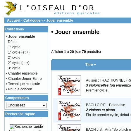
Accueil
»
Catalogue
»
• Jouer ensemble
Collections
• Jouer ensemble
• Jouer ensemble
Début
1° cycle
Afficher
1
à
20
(sur
79
produits)
1° cycle (et +)
2° cycle
2° cycle (et +)
Titre +
3° cycle
• Chanter ensemble
• Chanter-Jouer-Ecrire
Au soir : TRADITIONNEL (R
• Technique musicale
3 violoncelles (ou ensemble
• Pour le concert
Premier cycle.
Compositeurs
BACH C.P.E. : Polonaise
2 violons et piano
Recherche rapide
Fin de premier cycle, début
BACH J.S. : Aria "So oft ich