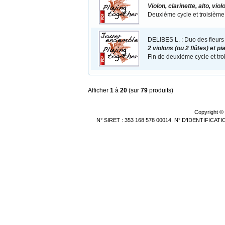
Violon, clarinette, alto, vio
Deuxième cycle et troisième
DELIBES L. : Duo des fleurs
2 violons (ou 2 flûtes) et pi
Fin de deuxième cycle et tr
Afficher
1
à
20
(sur
79
produits)
Copyright ©
N° SIRET : 353 168 578 00014. N° D'IDENTIFICA