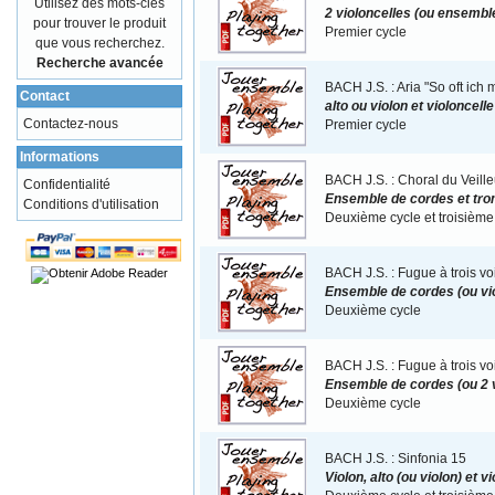
Utilisez des mots-clés
2 violoncelles (ou ensemble
pour trouver le produit
Premier cycle
que vous recherchez.
Recherche avancée
BACH J.S. : Aria "So oft ich m
Contact
alto ou violon et violoncel
Contactez-nous
Premier cycle
Informations
BACH J.S. : Choral du Veille
Confidentialité
Ensemble de cordes et tro
Conditions d'utilisation
Deuxième cycle et troisième
BACH J.S. : Fugue à trois vo
Ensemble de cordes (ou viol
Deuxième cycle
BACH J.S. : Fugue à trois vo
Ensemble de cordes (ou 2 v
Deuxième cycle
BACH J.S. : Sinfonia 15
Violon, alto (ou violon) et 