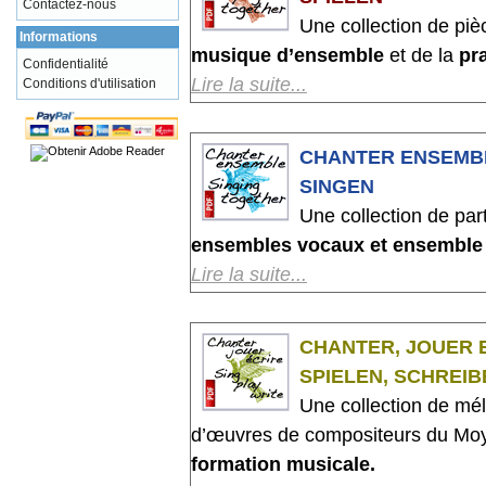
Contactez-nous
Une collection de piè
Informations
musique d’ensemble
et de la
pr
Confidentialité
Lire la suite...
Conditions d'utilisation
A l’attention de tous les élèves 
écoles de musique ainsi que des
CHANTER ENSEMBL
plusieurs.
SINGEN
Des grands compositeurs : Bach
Une collection de par
Schubert, Schumann, Tchaïkowsk
ensembles vocaux et ensemble 
Des formations variées : orchestr
Lire la suite...
et quatuors pour flûtes, clarinett
A l’attention de tous les choriste
Des niveaux progressifs, de tout 
chanteurs désireux de joindre le
orchestre et en musique d’ense
CHANTER, JOUER EC
de musique de chambre.
difficulté.
SPIELEN, SCHREIB
Des styles et niveaux variés : ré
Une collection de mél
chants traditionnels, canons…
Les pièces sont proposées indé
d’œuvres de compositeurs du Moye
Des pièces nouvelles : harmonisat
téléchargement comprenant la part
formation musicale.
Des formations diversifiées : 4 v
nécessaire).