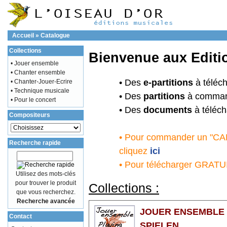
Accueil
»
Catalogue
Collections
Bienvenue aux Editio
• Jouer ensemble
• Chanter ensemble
• Des
e-partitions
à téléch
• Chanter-Jouer-Ecrire
• Technique musicale
• Des
partitions
à command
• Pour le concert
• Des
documents
à téléch
Compositeurs
• Pour commander un "
Recherche rapide
cliquez
ici
• Pour télécharger GRA
Utilisez des mots-clés
pour trouver le produit
Collections :
que vous recherchez.
Recherche avancée
JOUER ENSEMBLE 
Contact
SPIELEN