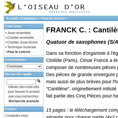
Accueil
»
Catalogue
»
• Pour le concert
»
Collections
FRANCK C. : Cantil
• Jouer ensemble
• Chanter ensemble
Quatuor de saxophones (S/A
• Chanter-Jouer-Ecrire
• Technique musicale
• Pour le concert
Dans sa fonction d'organiste à l'ég
Clotilde (Paris), César Franck a 
Compositeurs
composer de nombreuses pièces po
Des pièces de grande envergure p
Recherche rapide
mais aussi de plus brèves pour l'
Utilisez des mots-clés
"Cantilène", originellement intitulé 
pour trouver le produit
fait partie des Cinq Pièces pour
que vous recherchez.
Recherche avancée
Contact
15 pages : le téléchargement comp
Contactez-nous
séparée pour chaque partie (4x2 