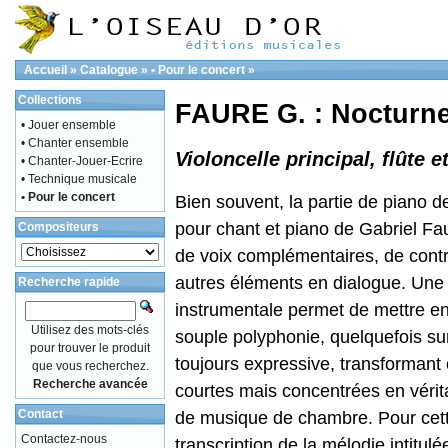
Accueil
»
Catalogue
»
• Pour le concert
»
Collections
FAURE G. : Nocturn
• Jouer ensemble
• Chanter ensemble
Violoncelle principal, flûte e
• Chanter-Jouer-Ecrire
• Technique musicale
• Pour le concert
Bien souvent, la partie de piano 
pour chant et piano de Gabriel Fau
Compositeurs
de voix complémentaires, de cont
autres éléments en dialogue. Une 
Recherche rapide
instrumentale permet de mettre en
Utilisez des mots-clés
souple polyphonie, quelquefois su
pour trouver le produit
toujours expressive, transforman
que vous recherchez.
Recherche avancée
courtes mais concentrées en vérit
Contact
de musique de chambre. Pour cet
Contactez-nous
transcription de la mélodie intitul