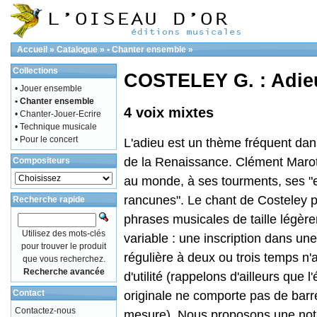
Accueil
»
Catalogue
»
• Chanter ensemble
»
Collections
COSTELEY G. : Adie
• Jouer ensemble
• Chanter ensemble
4 voix mixtes
• Chanter-Jouer-Ecrire
• Technique musicale
• Pour le concert
L'adieu est un thème fréquent dan
de la Renaissance. Clément Marot 
Compositeurs
au monde, à ses tourments, ses "
rancunes". Le chant de Costeley 
Recherche rapide
phrases musicales de taille légèr
Utilisez des mots-clés
variable : une inscription dans u
pour trouver le produit
régulière à deux ou trois temps n'
que vous recherchez.
Recherche avancée
d'utilité (rappelons d'ailleurs que l'
Contact
originale ne comporte pas de barr
Contactez-nous
mesure). Nous proposons une not