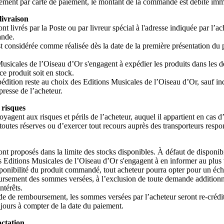
lement par carte de paiement, le montant de la commande est débité im
livraison
nt livrés par la Poste ou par livreur spécial à l'adresse indiquée par l’ac
nde.
st considérée comme réalisée dès la date de la première présentation du 
usicales de l’Oiseau d’Or s'engagent à expédier les produits dans les dé
ce produit soit en stock.
dition reste au choix des Editions Musicales de l’Oiseau d’Or, sauf in
presse de l’acheteur.
 risques
oyagent aux risques et périls de l’acheteur, auquel il appartient en cas d
e toutes réserves ou d’exercer tout recours auprès des transporteurs respo
ont proposés dans la limite des stocks disponibles. À défaut de disponibi
Editions Musicales de l’Oiseau d’Or s'engagent à en informer au plus v
ponibilité du produit commandé, tout acheteur pourra opter pour un éc
ursement des sommes versées, à l’exclusion de toute demande additionn
térêts.
e de remboursement, les sommes versées par l’acheteur seront re-crédi
e jours à compter de la date du paiement.
actation