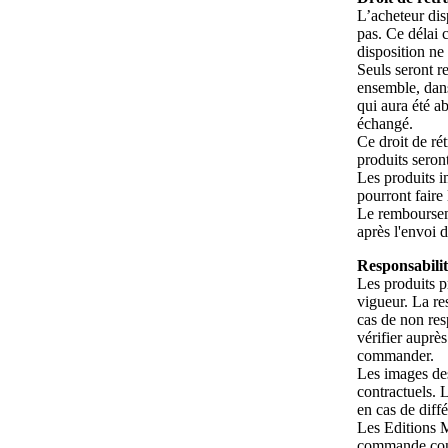
L’acheteur dis
pas. Ce délai 
disposition ne
Seuls seront r
ensemble, dans
qui aura été a
échangé.
Ce droit de rét
produits seron
Les produits 
pourront faire 
Le remboursem
après l'envoi 
Responsabilit
Les produits p
vigueur. La re
cas de non resp
vérifier auprès
commander.
Les images des
contractuels. 
en cas de diff
Les Editions M
commande concl