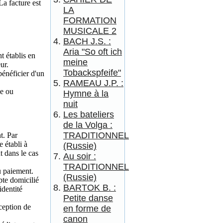
La facture est
LA
FORMATION
MUSICALE 2
BACH J.S. :
Aria "So oft ich
t établis en
meine
ur.
Tobackspfeife"
bénéficier d'un
RAMEAU J.P. :
ée ou
Hymne à la
nuit
Les bateliers
de la Volga :
TRADITIONNEL
t. Par
 établi à
(Russie)
t dans le cas
Au soir :
TRADITIONNEL
u paiement.
(Russie)
pte domicilié
BARTOK B. :
dentité
Petite danse
ception de
en forme de
canon