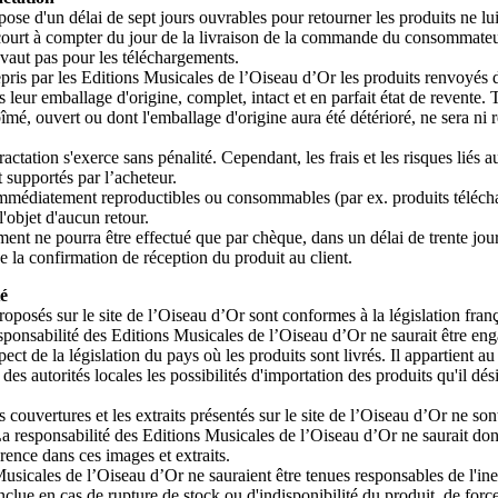
pose d'un délai de sept jours ouvrables pour retourner les produits ne l
court à compter du jour de la livraison de la commande du consommateu
 vaut pas pour les téléchargements.
epris par les Editions Musicales de l’Oiseau d’Or les produits renvoyés 
 leur emballage d'origine, complet, intact et en parfait état de revente. 
bîmé, ouvert ou dont l'emballage d'origine aura été détérioré, ne sera ni
ractation s'exerce sans pénalité. Cependant, les frais et les risques liés a
t supportés par l’acheteur.
immédiatement reproductibles ou consommables (par ex. produits téléch
l'objet d'aucun retour.
ent ne pourra être effectué que par chèque, dans un délai de trente j
de la confirmation de réception du produit au client.
é
roposés sur le site de l’Oiseau d’Or sont conformes à la législation fran
sponsabilité des Editions Musicales de l’Oiseau d’Or ne saurait être en
ect de la législation du pays où les produits sont livrés. Il appartient au
 des autorités locales les possibilités d'importation des produits qu'il dés
 couvertures et les extraits présentés sur le site de l’Oiseau d’Or ne son
La responsabilité des Editions Musicales de l’Oiseau d’Or ne saurait do
érence dans ces images et extraits.
usicales de l’Oiseau d’Or ne sauraient être tenues responsables de l'in
ue en cas de rupture de stock ou d'indisponibilité du produit, de forc