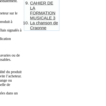
médiatement.
CAHIER DE
LA
FORMATION
heteur sur le
MUSICALE 3
produit à
La chanson de
Craonne
lais signalés à
dication
’avaries ou de
nsables.
lité du produit
ite l’acheteur.
hange ou
elle de
tées dans un