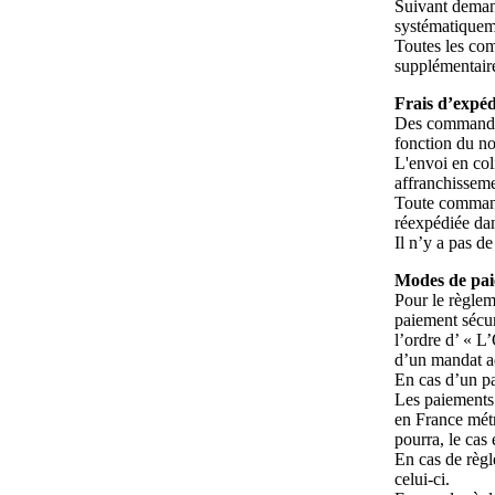
Suivant demand
systématiqueme
Toutes les com
supplémentaire
Frais d’expéd
Des commandes 
fonction du no
L'envoi en col
affranchisseme
Toute command
réexpédiée dans
Il n’y a pas d
Modes de pa
Pour le règle
paiement sécur
l’ordre d’ « L
d’un mandat ad
En cas d’un p
Les paiements 
en France mét
pourra, le cas
En cas de règl
celui-ci.