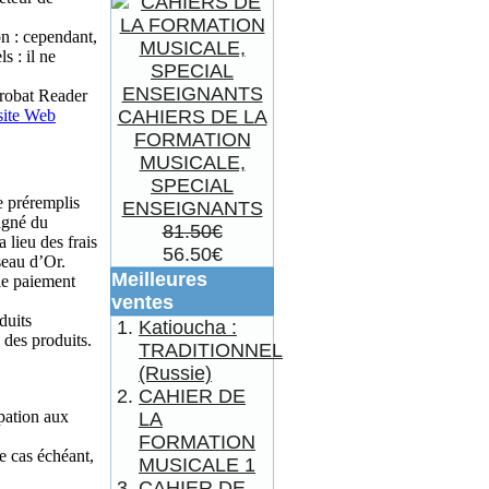
on : cependant,
s : il ne
crobat Reader
site Web
CAHIERS DE LA
FORMATION
MUSICALE,
SPECIAL
 préremplis
ENSEIGNANTS
agné du
81.50€
 lieu des frais
56.50€
seau d’Or.
Meilleures
 le paiement
ventes
duits
Katioucha :
 des produits.
TRADITIONNEL
(Russie)
CAHIER DE
ipation aux
LA
FORMATION
le cas échéant,
MUSICALE 1
CAHIER DE