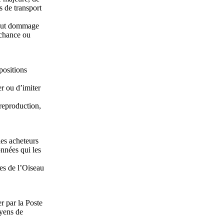
s de transport
 tout dommage
e chance ou
spositions
er ou d’imiter
 reproduction,
les acheteurs
onnées qui les
les de l’Oiseau
r par la Poste
oyens de