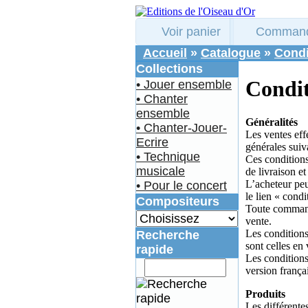
Voir panier
Comman
Accueil
»
Catalogue
»
Condi
Collections
Condit
• Jouer ensemble
• Chanter
ensemble
Généralités
• Chanter-Jouer-
Les ventes eff
Ecrire
générales suiv
• Technique
Ces condition
musicale
de livraison e
L’acheteur peu
• Pour le concert
le lien « condi
Compositeurs
Toute commande
vente.
Les conditions
Recherche
sont celles en
rapide
Les conditions
version françai
Produits
Les différente