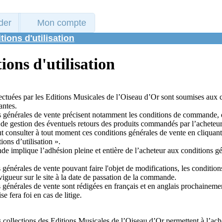
der
Mon compte
tions d'utilisation
ions d'utilisation
ectuées par les Editions Musicales de l’Oiseau d’Or sont soumises aux 
antes.
s générales de vente précisent notamment les conditions de commande, 
t de gestion des éventuels retours des produits commandés par l’acheteur
t consulter à tout moment ces conditions générales de vente en cliquant s
tions d’utilisation ».
 implique l’adhésion pleine et entière de l’acheteur aux conditions gé
 générales de vente pouvant faire l'objet de modifications, les condition
 vigueur sur le site à la date de passation de la commande.
 générales de vente sont rédigées en français et en anglais prochainemen
se fera foi en cas de litige.
s collections des Editions Musicales de l’Oiseau d’Or permettent à l’ach