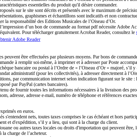
caractéristiques essentielles du produit qu'il désire commander.
roposés sur le site sont décrits et présentés avec le maximum de précisi
résentations, graphismes et échantillons sont indicatifs et non contractuel
r la responsabilité des Editions Musicales de l’Oiseau d’Or.
t l’impression d’un bon de commande au format pdf nécessite Adobe A
 équivalent. Pour télécharger gratuitement Acrobat Reader, consultez le
 peuvent être effectuées par plusieurs moyens. Par bons de commande
mande à remplir soi-même, à imprimer et à adresser par Poste accomp
chèque bancaire ou postal à l’Ordre de « l’Oiseau d’Or » majoré, s’il y a
ndat administratif (pour les collectivités), à adresser directement à l’Oi
itions, par communication internet selon indication figurant sur le site :
roposé par PayPal (cartes bancaires).
tenu de fournir toutes les informations nécessaires à la livraison des pro
m, adresse, adresse e-mail, numéro de téléphone et références exactes
exprimés en euros.
hés s'entendent nets, toutes taxes comprises le cas échéant et hors partic
ment et d'expédition, s’il y a lieu, qui sont à la charge du client.
douane ou autres taxes locales ou droits d'importation qui peuvent être, 
à la charge de l’acheteur.