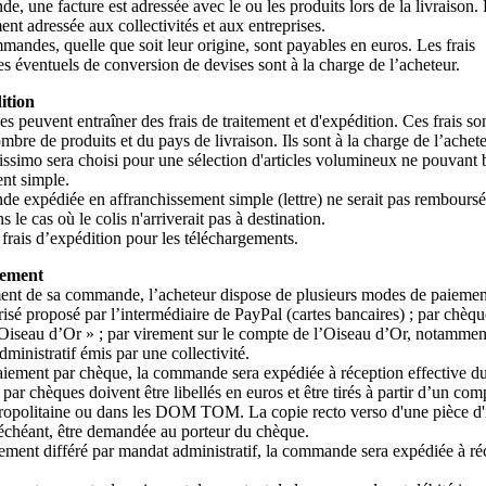
e, une facture est adressée avec le ou les produits lors de la livraison. 
nt adressée aux collectivités et aux entreprises.
mandes, quelle que soit leur origine, sont payables en euros. Les frais
s éventuels de conversion de devises sont à la charge de l’acheteur.
ition
peuvent entraîner des frais de traitement et d'expédition. Ces frais son
mbre de produits et du pays de livraison. Ils sont à la charge de l’achete
issimo sera choisi pour une sélection d'articles volumineux ne pouvant 
nt simple.
e expédiée en affranchissement simple (lettre) ne serait pas rembours
 le cas où le colis n'arriverait pas à destination.
e frais d’expédition pour les téléchargements.
iement
ment de sa commande, l’acheteur dispose de plusieurs modes de paiemen
isé proposé par l’intermédiaire de PayPal (cartes bancaires) ; par chèque
’Oiseau d’Or » ; par virement sur le compte de l’Oiseau d’Or, notammen
ministratif émis par une collectivité.
aiement par chèque, la commande sera expédiée à réception effective d
par chèques doivent être libellés en euros et être tirés à partir d’un com
ropolitaine ou dans les DOM TOM. La copie recto verso d'une pièce d'i
 échéant, être demandée au porteur du chèque.
ement différé par mandat administratif, la commande sera expédiée à ré