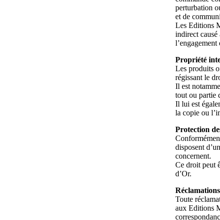
perturbation o
et de communic
Les Editions M
indirect causé 
l’engagement d
Propriété inte
Les produits of
régissant le dro
Il est notamme
tout ou partie 
Il lui est égal
la copie ou l’i
Protection de
Conformément a
disposent d’un
concernent.
Ce droit peut 
d’Or.
Réclamations
Toute réclamat
aux Editions M
correspondance