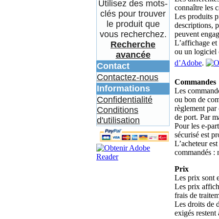
Utilisez des mots-
connaître les 
clés pour trouver
Les produits p
le produit que
descriptions, p
vous recherchez.
peuvent engage
L’affichage e
Recherche
ou un logiciel
avancée
d’Adobe
.
Contact
Contactez-nous
Commandes
Informations
Les commandes
Confidentialité
ou bon de com
règlement par 
Conditions
de port. Par ma
d'utilisation
Pour les e-part
sécurisé est p
L’acheteur est 
commandés : no
Prix
Les prix sont 
Les prix affic
frais de traite
Les droits de 
exigés restent 