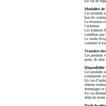
En cas de règ
Modalités de 
Les produits so
bon de comma
La livraison e
l’acheteur.
Les Editions M
condition que 
Le mode d'expé
contraire et ex
Transfert des
Les produits v
perte, de fair
Disponibilité
Les produits s
commandé, les 
En cas d’indis
obtenir rembo
dommages et in
En cas demand
délai de trent
Droit de rétr