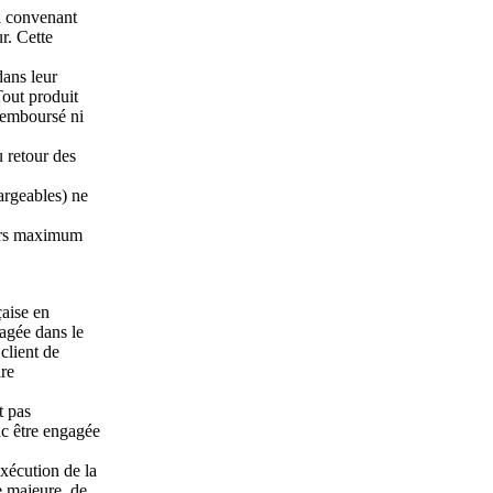
ui convenant
r. Cette
dans leur
Tout produit
 remboursé ni
u retour des
argeables) ne
ours maximum
çaise en
gagée dans le
 client de
ire
t pas
nc être engagée
exécution de la
e majeure, de