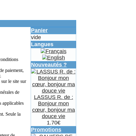
Panier
vide
Langues
conditions
Nouveautés ?
de paiement,
.
ur le site sur
nérales de
LASSUS R. de :
s applicables
Bonjour mon
cœur, bonjour ma
t. Seule la
douce vie
1.70€
Promotions
eteur de