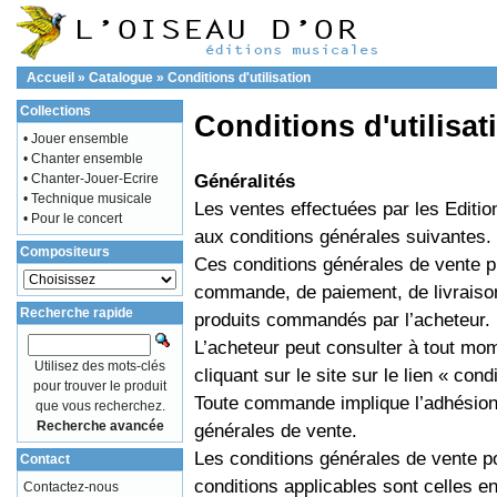
Accueil
»
Catalogue
»
Conditions d'utilisation
Collections
Conditions d'utilisat
• Jouer ensemble
• Chanter ensemble
Généralités
• Chanter-Jouer-Ecrire
• Technique musicale
Les ventes effectuées par les Editi
• Pour le concert
aux conditions générales suivantes.
Compositeurs
Ces conditions générales de vente p
commande, de paiement, de livraison
Recherche rapide
produits commandés par l’acheteur.
L’acheteur peut consulter à tout mo
Utilisez des mots-clés
cliquant sur le site sur le lien « condi
pour trouver le produit
Toute commande implique l’adhésion p
que vous recherchez.
Recherche avancée
générales de vente.
Les conditions générales de vente pou
Contact
conditions applicables sont celles en
Contactez-nous