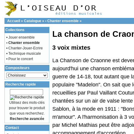
Accueil
»
Catalogue
»
• Chanter ensemble
»
Collections
La chanson de Crao
• Jouer ensemble
• Chanter ensemble
3 voix mixtes
• Chanter-Jouer-Ecrire
• Technique musicale
• Pour le concert
La Chanson de Craonne est deve
aujourd'hui une chanson emblémat
Compositeurs
guerre de 14-18, tout autant que la
populaire "Madelon". On sait que 
Recherche rapide
recueillies par Paul Vaillant Coutur
chantées sur un air de valse lente
Utilisez des mots-clés
pour trouver le produit
Sablon, à la mode en 1911 : "Bons
que vous recherchez.
m'amour". A l'harmonisation à 3 vo
Recherche avancée
par Michel Mathias peut être adjoi
Contact
accompagnement d'accordéon.