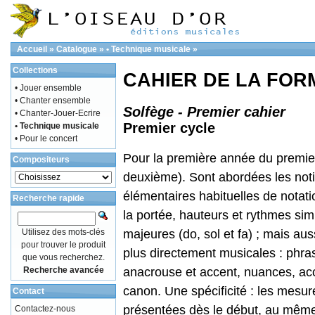
Accueil
»
Catalogue
»
• Technique musicale
»
Collections
CAHIER DE LA FOR
• Jouer ensemble
• Chanter ensemble
Solfège - Premier cahier
• Chanter-Jouer-Ecrire
Premier cycle
• Technique musicale
• Pour le concert
Pour la première année du premier
Compositeurs
deuxième). Sont abordées les not
élémentaires habituelles de notatio
Recherche rapide
la portée, hauteurs et rythmes simp
Utilisez des mots-clés
majeures (do, sol et fa) ; mais aus
pour trouver le produit
plus directement musicales : phras
que vous recherchez.
Recherche avancée
anacrouse et accent, nuances, acc
canon. Une spécificité : les mesur
Contact
présentées dès le début, au même 
Contactez-nous