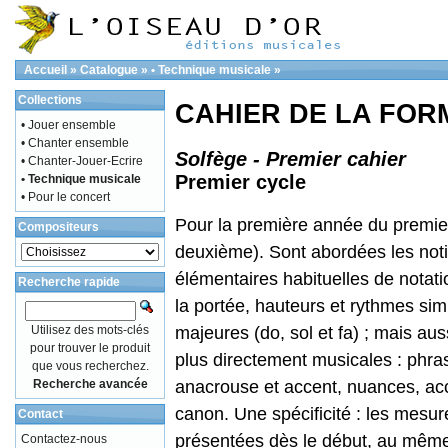
Accueil
»
Catalogue
»
• Technique musicale
»
Collections
CAHIER DE LA FOR
• Jouer ensemble
• Chanter ensemble
Solfège - Premier cahier
• Chanter-Jouer-Ecrire
Premier cycle
• Technique musicale
• Pour le concert
Pour la première année du premier
Compositeurs
deuxième). Sont abordées les not
élémentaires habituelles de notatio
Recherche rapide
la portée, hauteurs et rythmes simp
Utilisez des mots-clés
majeures (do, sol et fa) ; mais aus
pour trouver le produit
plus directement musicales : phras
que vous recherchez.
Recherche avancée
anacrouse et accent, nuances, acc
canon. Une spécificité : les mesur
Contact
présentées dès le début, au même 
Contactez-nous