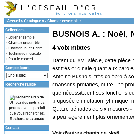
Accueil
»
Catalogue
»
• Chanter ensemble
»
Collections
BUSNOIS A. : Noël, N
• Jouer ensemble
• Chanter ensemble
4 voix mixtes
• Chanter-Jouer-Ecrire
• Technique musicale
• Pour le concert
Datant du XV° siècle, cette pièce
est très originale quant aux parol
Compositeurs
Antoine Busnois, très célèbre à s
chansons profanes, outre une pr
Recherche rapide
que nécessitaient ses fonctions ec
proposée en notation rythmique mo
Utilisez des mots-clés
pour trouver le produit
Quatre périodes de six mesures - 
que vous recherchez.
à peu légèrement plus ornementé
Recherche avancée
Contact
Voir d'
autres chants de Noël
.