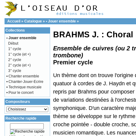
Accueil
»
Catalogue
»
• Jouer ensemble
»
Collections
BRAHMS J. : Choral S
• Jouer ensemble
Début
Ensemble de cuivres (ou 2 t
1° cycle
trombone)
1° cycle (et +)
2° cycle
Premier cycle
2° cycle (et +)
3° cycle
Un thème dont on trouve l'origine
• Chanter ensemble
• Chanter-Jouer-Ecrire
quatuor à cordes de J. Haydn et q
• Technique musicale
repris par Brahms pour composer 
• Pour le concert
de variations destinées à l'orchest
Compositeurs
symphonique. D'un caractère maje
thème se développe sur le rythme
Recherche rapide
croche pointée - double croche, s
musicien romantique. Les nuances