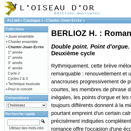
Accueil
»
Catalogue
»
• Chanter-Jouer-Ecrire
»
Collections
BERLIOZ H. : Roman
• Jouer ensemble
• Chanter ensemble
Double point. Point d'orgue
• Chanter-Jouer-Ecrire
Deuxième cycle
1° année
2° année
3° année
Rythmiquement, cette brève mélod
4° année
remarquable : renouvellement et u
Cycle 2
Cycles 2 & 3
anacrouses progressivement de pl
• Technique musicale
courtes, les membres de phrase d
• Pour le concert
inégales, les points d'orgue et les
Compositeurs
toujours différents donnent à la mé
pourtant empreint d'un certain ca
Recherche rapide
précisément indiquées complètent 
Utilisez des mots-clés
romance offre l'occasion d'une éco