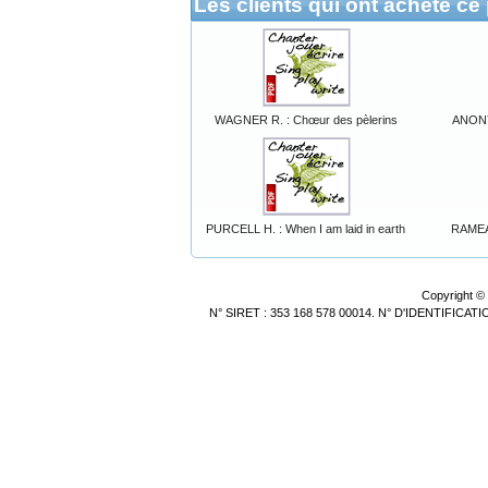
Les clients qui ont acheté ce
WAGNER R. : Chœur des pèlerins
ANONY
PURCELL H. : When I am laid in earth
RAMEAU
Copyright ©
N° SIRET : 353 168 578 00014. N° D'IDENTIFICA