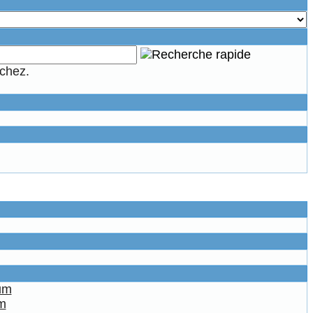
rchez.
m