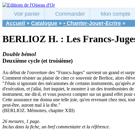
Voir panier
Commander
Mon compte
Accueil
»
Catalogue
»
• Chanter-Jouer-Ecrire
»
BERLIOZ H. : Les Francs-Juge
Double bémol
Deuxième cycle (et troisième)
Au début de l'ouverture des "Francs-Juges" survient un grand et surpre
Comment résister au plaisir de citer ce souvenir de Berlioz, alors élève
"J'étais si ignorant des mécanismes de certains instruments, qu'après a
d'exécution, et j'allai, fort inquiet, le montrer à un des trombonistes 
instrument, me dit-il, et vous pouvez compter sur un grand effet pour 
Cette assurance me donna une telle joie, qu'en revenant chez moi, tout
peut-être, auront mal à la tête."
(BERLIOZ. Mémoires, chapitre XIII)
26 mesures, 1 page.
Inclus dans la fiche, un bref commentaire et la référence.