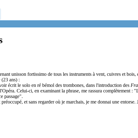
s
nant unisson fortissimo de tous les instruments à vent, cuivres et bois,
 (23 ans) :
voir écrit le solo en ré bémol des trombones, dans l'introduction des
Fra
de l'Opéra. Celui-ci, en examinant la phrase, me rassura complètement : "
ce passage".
 préoccupé, et sans regarder où je marchais, je me donnai une entorse. 