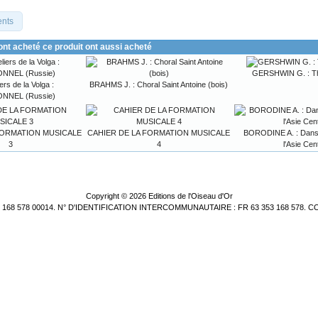
ents
 ont acheté ce produit ont aussi acheté
GERSHWIN G. : Th
ers de la Volga :
BRAHMS J. : Choral Saint Antoine (bois)
NNEL (Russie)
FORMATION MUSICALE
CAHIER DE LA FORMATION MUSICALE
BORODINE A. : Dans 
3
4
l'Asie Cen
Copyright © 2026
Editions de l'Oiseau d'Or
3 168 578 00014. N° D'IDENTIFICATION INTERCOMMUNAUTAIRE : FR 63 353 168 578. C