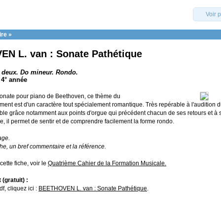
Voir 
ire
»
N L. van : Sonate Pathétique
 deux. Do mineur. Rondo.
 4° année
 Sonate pour piano de Beethoven, ce thème du
ent est d'un caractère tout spécialement romantique. Très repérable à l'auditio
e grâce notamment aux points d'orgue qui précédent chacun de ses retours et à 
e, il permet de sentir et de comprendre facilement la forme rondo.
age.
che, un bref commentaire et la référence.
cette fiche, voir le
Quatrième Cahier de la Formation Musicale.
(gratuit) :
f, cliquez ici :
BEETHOVEN L. van : Sonate Pathétique
.