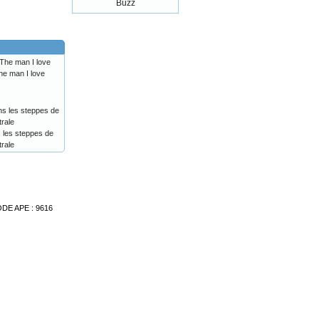
e man I love
les steppes de
trale
ODE APE : 9616