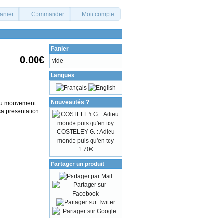
panier
Commander
Mon compte
Panier
0.00€
vide
Langues
Nouveautés ?
n du mouvement
sa présentation
COSTELEY G. : Adieu
monde puis qu'en toy
1.70€
Partager un produit