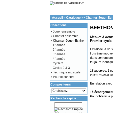
Accueil
»
Catalogue
»
• Chanter-Jouer-Ecr
Collections
BEETHOVE
• Jouer ensemble
• Chanter ensemble
Mesure à deux
• Chanter-Jouer-Ecrire
Premier cycle,
1° année
Extrait de la 8°
2° année
troisième mouvem
3° année
dans son ensembl
4° année
toujours identiqu
Cycle 2
Cycles 2 & 3
18 mesures, 1 p
• Technique musicale
Inclus dans la fi
• Pour le concert
En relation avec 
Compositeurs
Téléchargement 
Pour obtenir le pd
Recherche rapide