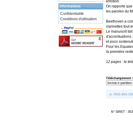
émotion.
Informations
On rapporte que 
les paroles du M
Confidentialité
Conditions d'utilisation
Beethoven a com
clarinettes tout e
Le manuscrit fai
d'accentuations 
et poco sostenut
Pour les Equales 
la première rest
12 pages : le té
Téléchargement 
Avis des cli
N° SIRET : 35