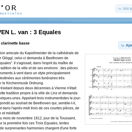
Voir 
N L. van : 3 Equales
t clarinette basse
Ajo
ation amicale du Kapellmeister de la cathédrale de
r Glöggl, celui-ci demanda à Beethoven de
ales". Il s'agissait, dans l'esprit du maître de
radition de la ville et de ses environs : des pièces
truments à vent dans un style principalement
stinées aux cérémonies funéraires très
r le Kirchenmusik Ordnung.
résidant depuis deux décennies à Vienne n'était
ette tradition propre à la ville de Linz et demanda
elques-unes. Appelant trois instrumentistes le jour-
ondit au souhait de Beethoven qui, semble-t-il,
t dans l'après-midi trois de ces courtes pièces, de
et méditatif.
du mois de novembre 1812, jour de la Toussaint,
r la première fois ces Trois Equales, lentes
de surprenantes harmonies chargent d'une forte