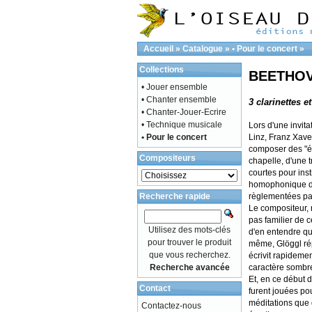
Accueil
»
Catalogue
»
• Pour le concert
»
Collections
BEETHOVE
• Jouer ensemble
• Chanter ensemble
3 clarinettes e
• Chanter-Jouer-Ecrire
• Technique musicale
Lors d'une invit
• Pour le concert
Linz, Franz Xave
composer des "équ
Compositeurs
chapelle, d'une t
courtes pour ins
homophonique de
Recherche rapide
règlementées pa
Le compositeur, 
pas familier de c
Utilisez des mots-clés
d'en entendre qu
pour trouver le produit
même, Glöggl rép
que vous recherchez.
écrivit rapidemen
Recherche avancée
caractère sombre 
Et, en ce début 
Contact
furent jouées pou
méditations que 
Contactez-nous