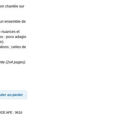
ion chantée sur
 un ensemble de
de nuances et
mpo : poco adagio
n).
tions ; celles de
tie (2x4 pages).
uter au panier
ODE APE : 9616