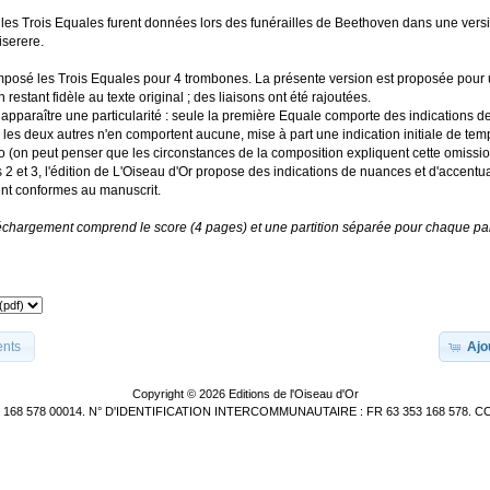
les Trois Equales furent données lors des funérailles de Beethoven dans une vers
iserere.
posé les Trois Equales pour 4 trombones. La présente version est proposée pour
n restant fidèle au texte original ; des liaisons ont été rajoutées.
t apparaître une particularité : seule la première Equale comporte des indications 
; les deux autres n'en comportent aucune, mise à part une indication initiale de te
o (on peut penser que les circonstances de la composition expliquent cette omissio
2 et 3, l'édition de L'Oiseau d'Or propose des indications de nuances et d'accentua
ent conformes au manuscrit.
léchargement comprend le score (4 pages) et une partition séparée pour chaque par
:
ents
Ajo
Copyright © 2026
Editions de l'Oiseau d'Or
3 168 578 00014. N° D'IDENTIFICATION INTERCOMMUNAUTAIRE : FR 63 353 168 578. C