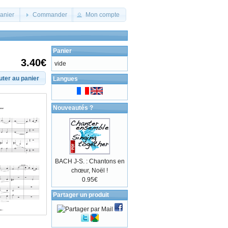
panier
Commander
Mon compte
Panier
3.40€
vide
uter au panier
Langues
Nouveautés ?
BACH J-S. : Chantons en
chœur, Noël !
0.95€
Partager un produit