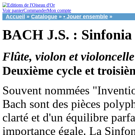
Voir panier
Commander
Mon compte
Accueil
»
Catalogue
»
• Jouer ensemble
»
BACH J.S. : Sinfonia
Flûte, violon et violoncelle
Deuxième cycle et troisiè
Souvent nommées "Invention
Bach sont des pièces polyp
clarté et d'un équilibre parfa
importance égale. La Sinfo