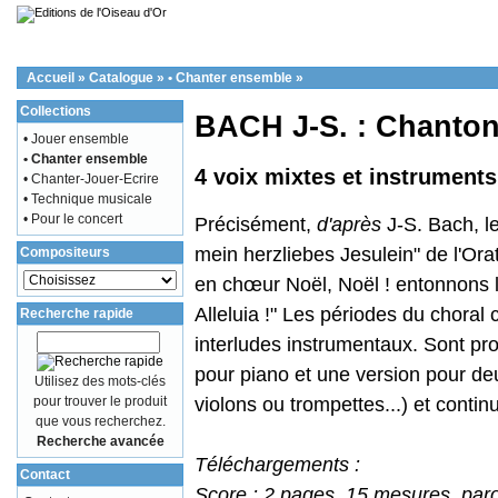
Accueil
»
Catalogue
»
• Chanter ensemble
»
Collections
BACH J-S. : Chanton
• Jouer ensemble
• Chanter ensemble
4 voix mixtes et instrument
• Chanter-Jouer-Ecrire
• Technique musicale
• Pour le concert
Précisément,
d'après
J-S. Bach, le
mein herzliebes Jesulein" de l'Ora
Compositeurs
en chœur Noël, Noël ! entonnons l
Alleluia !" Les périodes du choral
Recherche rapide
interludes instrumentaux. Sont pr
pour piano et une version pour deu
Utilisez des mots-clés
pour trouver le produit
violons ou trompettes...) et continu
que vous recherchez.
Recherche avancée
Téléchargements :
Contact
Score : 2 pages, 15 mesures, parol